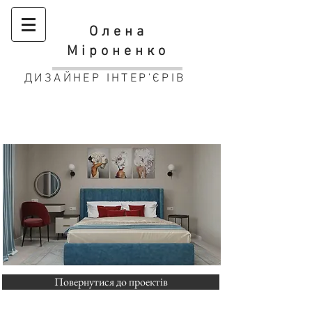
Олена
Міроненко
ДИЗАЙНЕР ІНТЕР'ЄРІВ
Спальня ЖК "Прем'єр Холл" м.
Житомир
Повернутися до проектів