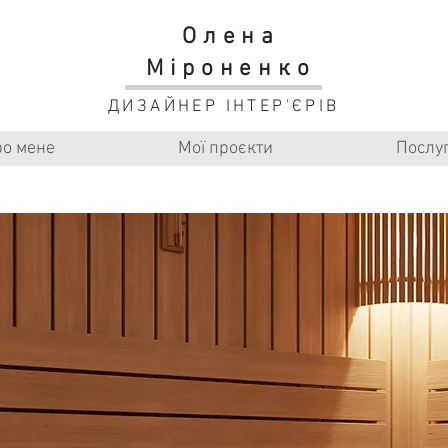
Олена
Міроненко
ДИЗАЙНЕР ІНТЕР'ЄРІВ
о мене
Мої проєкти
Послу
Сауна м. Бориспіль